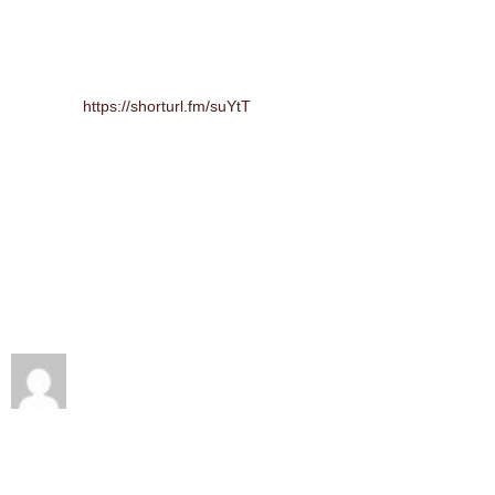
https://shorturl.fm/suYtT