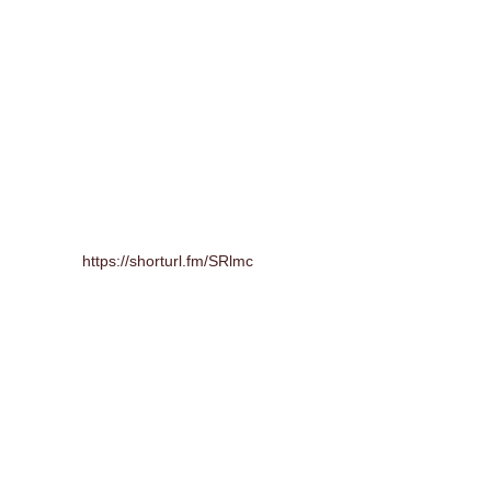
https://shorturl.fm/SRlmc