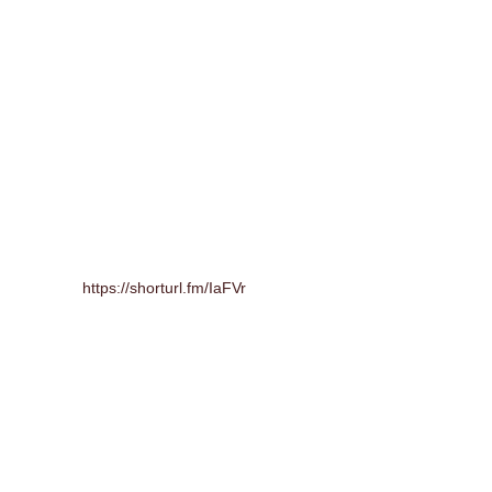
https://shorturl.fm/IaFVr