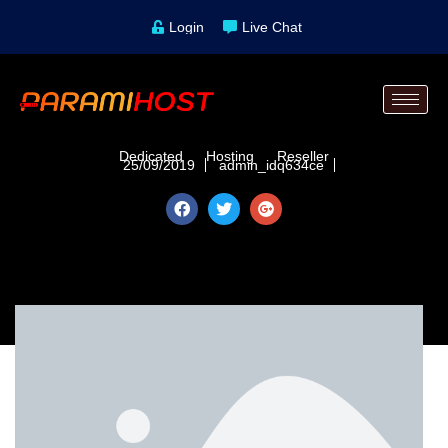
Login
Live Chat
Dedicated
Hosting
Reseller
25/09/2019
admin_idq634ce